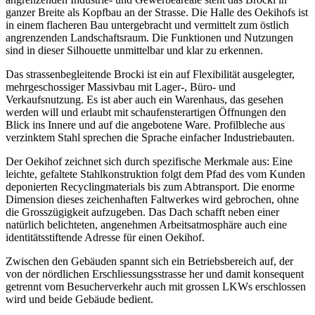
ganzer Breite als Kopfbau an der Strasse. Die Halle des Oekihofs ist
in einem flacheren Bau untergebracht und vermittelt zum östlich
angrenzenden Landschaftsraum.
Die Funktionen und Nutzungen
sind in dieser Silhouette unmittelbar und klar zu erkennen.
Das strassenbegleitende Brocki ist ein auf Flexibilität ausgelegter,
mehrgeschossiger Massivbau mit Lager-, Büro- und
Verkaufsnutzung. Es ist aber auch ein Warenhaus, das gesehen
werden will und erlaubt mit schaufensterartigen Öffnungen den
Blick ins Innere und auf die angebotene Ware. Profilbleche aus
verzinktem Stahl sprechen die Sprache einfacher Industriebauten.
Der Oekihof zeichnet sich durch spezifische Merkmale aus: Eine
leichte, gefaltete Stahlkonstruktion folgt dem Pfad des vom Kunden
deponierten Recyclingmaterials bis zum Abtransport.
Die enorme
Dimension dieses zeichenhaften Faltwerkes wird gebrochen, ohne
die Grosszügigkeit aufzugeben.
Das Dach schafft neben einer
natürlich belichteten, angenehmen Arbeitsatmosphäre auch eine
identitätsstiftende Adresse für einen Oekihof.
Zwischen den Gebäuden spannt sich ein Betriebsbereich auf, der
von der nördlichen Erschliessungsstrasse her und damit konsequent
getrennt vom Besucherverkehr auch mit grossen LKWs erschlossen
wird und beide Gebäude bedient.